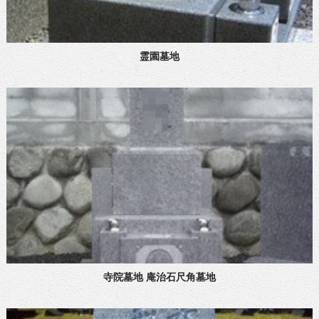
霊園墓地
寺院墓地 庵治石尺角墓地