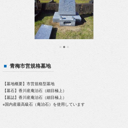
青梅市営規格墓地
【墓地概要】市営規格型墓地
【墓石】香川産庵治石（細目極上）
【墓誌】香川産庵治石（細目極上）
※国内産最高級石（庵治石）を使用しています