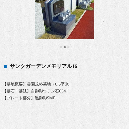
サンクガーデンメモリアル16
【墓地概要】霊園規格墓地（0.6平米）
【墓石・墓誌】白御影ウデン石654
【プレート部分】黒御影SMP